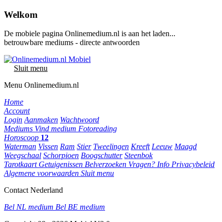
Welkom
De mobiele pagina Onlinemedium.nl is aan het laden...
betrouwbare mediums - directe antwoorden
Sluit menu
Menu Onlinemedium.nl
Home
Account
Login
Aanmaken
Wachtwoord
Mediums
Vind medium
Fotoreading
Horoscoop
12
Waterman
Vissen
Ram
Stier
Tweelingen
Kreeft
Leeuw
Maagd
Weegschaal
Schorpioen
Boogschutter
Steenbok
Tarotkaart
Getuigenissen
Belverzoeken
Vragen?
Info
Privacybeleid
Algemene voorwaarden
Sluit menu
Contact Nederland
Bel NL medium
Bel BE medium