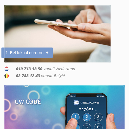
1. Bel lokaal nummer +
010 713 18 50
vanuit Nederland
02 788 12 43
vanuit België