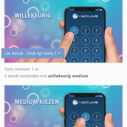
2a. Keuze - Druk op toets 1 +
Toets nummer 1 in.
U wordt verbonden met
willekeurig medium