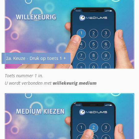
2a. Keuze - Druk op toets 1 +
Toets nummer 1 in.
U wordt verbonden met
willekeurig medium