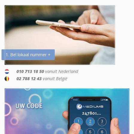
1. Bel lokaal nummer +
010 713 18 50
vanuit Nederland
02 788 12 43
vanuit België